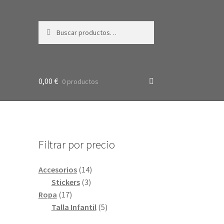
Buscar
Buscar
por:
0,00
€
0 productos
Filtrar por precio
14
Accesorios
14
3
productos
Stickers
3
17
productos
Ropa
17
productos
5
Talla Infantil
5
productos