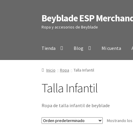
Beyblade ESP Merchand
Ir
Ir
a
al
Ropa y accesorios de Beyblade
la
contenido
navegación
Tienda
Blog
Mi cuenta
Inicio
Ropa
Talla Infantil
Talla Infantil
Ropa de talla infantil de beyblade
Mostrando los