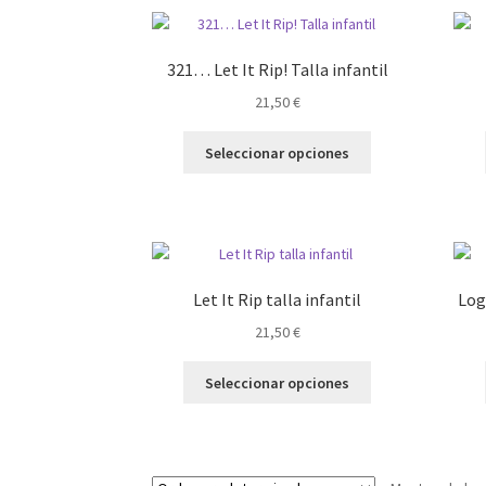
321… Let It Rip! Talla infantil
21,50
€
Este
Seleccionar opciones
producto
tiene
múltiples
variantes.
Las
opciones
Let It Rip talla infantil
Log
se
21,50
€
pueden
elegir
Este
en
Seleccionar opciones
producto
la
tiene
página
múltiples
de
variantes.
producto