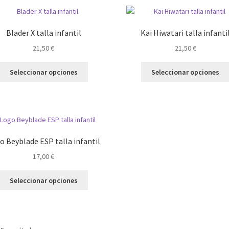
Blader X talla infantil
Kai Hiwatari talla infanti
21,50
€
21,50
€
Este
Seleccionar opciones
Seleccionar opciones
producto
tiene
múltiples
variantes.
Las
opciones
o Beyblade ESP talla infantil
se
17,00
€
pueden
elegir
Este
en
Seleccionar opciones
producto
la
tiene
página
múltiples
de
variantes.
producto