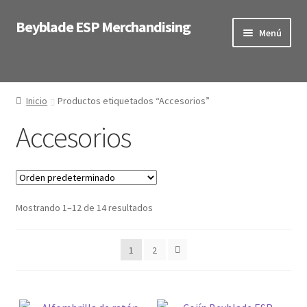
Beyblade ESP Merchandising
Ir
Ir
Menú
a
al
la
contenido
Expandi
Tienda
navegación
el
menú
Expandi
Inicio
Productos etiquetados “Accesorios”
Blog
hijo
el
Accesorios
menú
Mi cuenta
hijo
Acerca de
Mostrando 1–12 de 14 resultados
Contacto
1
2