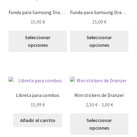
pueden
pue
elegir
eleg
Funda para Samsung Dragoon
Funda para Samsung Dranzer
en
en
15,00
€
15,00
€
la
la
Este
Est
página
pág
Seleccionar
Seleccionar
producto
pro
de
de
opciones
opciones
tiene
tie
producto
pro
múltiples
múl
variantes.
vari
Las
Las
opciones
opc
se
se
pueden
pue
Libreta para combos
Mini stickers de Dranzer
elegir
eleg
Rango
15,99
€
2,50
€
-
3,00
€
en
en
de
Est
la
la
precios:
Añadir al carrito
Seleccionar
pro
página
pág
desde
opciones
tie
de
de
2,50 €