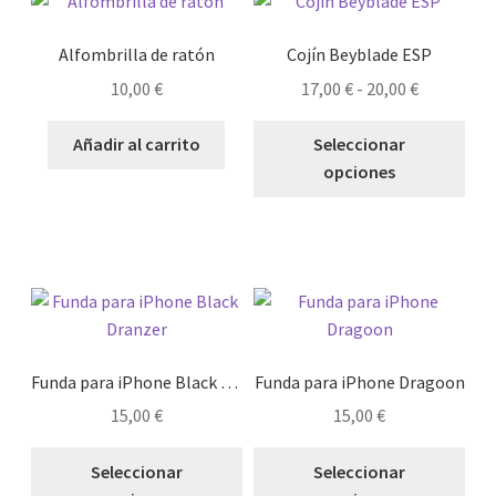
Alfombrilla de ratón
Cojín Beyblade ESP
Rango
10,00
€
17,00
€
-
20,00
€
de
Est
precios:
Añadir al carrito
Seleccionar
pro
desde
opciones
tie
17,00 €
múl
hasta
vari
20,00 €
Las
opc
se
pue
eleg
Funda para iPhone Black Dranzer
Funda para iPhone Dragoon
en
15,00
€
15,00
€
la
Este
Est
pág
Seleccionar
Seleccionar
producto
pro
de