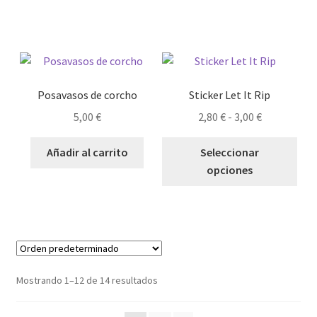
múl
producto
pro
hasta
vari
3,00 €
Las
opc
se
pue
Posavasos de corcho
Sticker Let It Rip
eleg
Rango
5,00
€
2,80
€
-
3,00
€
en
de
Est
la
precios:
Añadir al carrito
Seleccionar
pro
pág
desde
opciones
tie
de
2,80 €
múl
pro
hasta
vari
3,00 €
Las
opc
se
Mostrando 1–12 de 14 resultados
pue
eleg