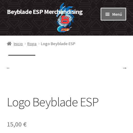
Beyblade ESP Merchandising
Ir
Ir
Menú
a
al
la
contenido
Expandi
Tienda
navegación
el
menú
Expandi
Inicio
Ropa
Logo Beyblade ESP
Blog
hijo
el
menú
Mi cuenta
hijo
Acerca de
Contacto
Logo Beyblade ESP
15,00
€