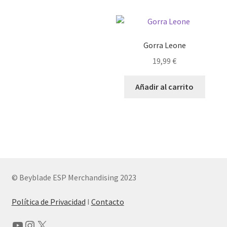
variantes.
Las
Las
opc
opciones
se
se
pue
Gorra Leone
pueden
eleg
19,99
€
elegir
en
en
la
Añadir al carrito
la
pág
página
de
de
pro
producto
© Beyblade ESP Merchandising 2023
Política de Privacidad
I
Contacto
YouTube
Instagram
X