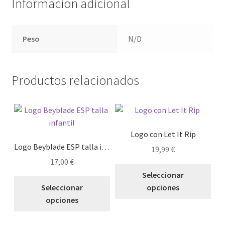
Información adicional
Peso
N/D
Productos relacionados
Logo con Let It Rip
Logo Beyblade ESP talla infantil
19,99
€
17,00
€
Est
Seleccionar
Este
pro
Seleccionar
opciones
producto
tie
opciones
tiene
múl
múltiples
vari